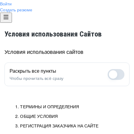
Войти
Создать резюме
Условия использования Сайтов
Условия использования сайтов
Раскрыть все пункты
Чтобы прочитать всё сразу
1. ТЕРМИНЫ И ОПРЕДЕЛЕНИЯ
2. ОБЩИЕ УСЛОВИЯ
1.1. Хэдхантер
исполнитель, юридическое
лицо ООО «Хэдхантер», ИНН
Условия определяют отношения между Заказчиками,
3. РЕГИСТРАЦИЯ ЗАКАЗЧИКА НА САЙТЕ
7718620740, адрес: 129085,
Пользователями и Хэдхантер.